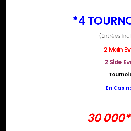
*4 TOURNO
(Entrées Inc
2 Main Ev
2 Side Ev
Tournois
En Casin
30 000* 