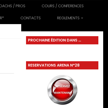
OACHS / PROS
COURS / CONFERENCES
R*
CONTACTS
REGLEMENTS
PROCHAINE ÉDITION DANS …
RESERVATIONS ARENA N°28