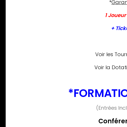
*
Garan
1 Joueur 
+ Tick
Voir les Tourn
Voir la Dotati
*FORMATIO
(Entrées Inc
Conféren