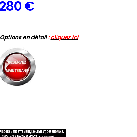
280 €
t Options en détail
:
cliquez ici
—