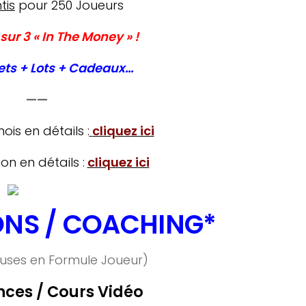
tis
pour 250 Joueurs
sur 3 « In The Money » !
ets + Lots + Cadeaux…
——
ois en détails :
cliquez ici
on en détails :
cliquez ici
NS / COACHING*
luses en Formule Joueur)
ces / Cours Vidéo