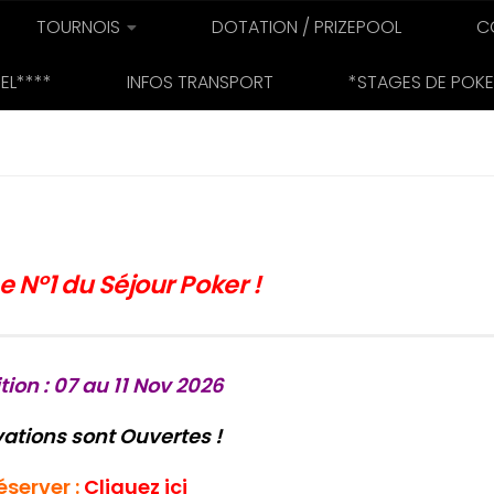
TOURNOIS
DOTATION / PRIZEPOOL
C
EL****
INFOS TRANSPORT
*STAGES DE POKE
e N°1 du Séjour Poker !
ion : 07 au 11 Nov 2026
ations sont Ouvertes !
éserver :
Cliquez ici