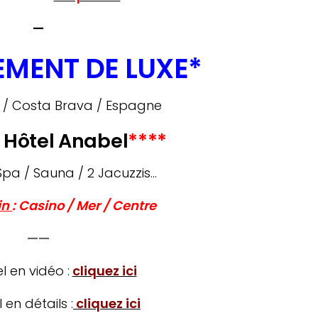
—
MENT DE LUXE*
r / Costa Brava / Espagne
e
H
ôtel Anabel
****
 Spa / Sauna / 2 Jacuzzis…
in
:
Casino / Mer / Centre
——
el en vidéo :
cliquez ici
l en détails :
cliquez ici