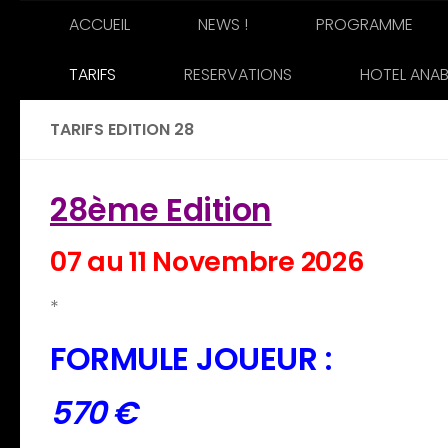
ACCUEIL
NEWS !
PROGRAMME
Skip to content
TARIFS
RESERVATIONS
HOTEL ANAB
TARIFS EDITION 28
28ème Edition
07 au 11 Novembre 2026
*
FORMULE JOUEUR :
570
€