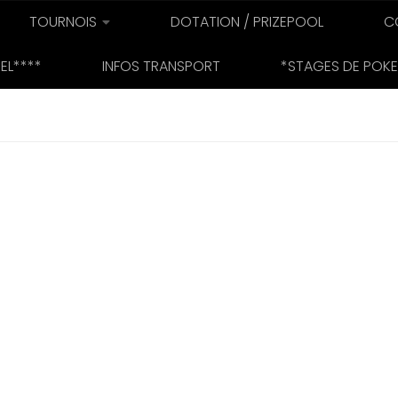
TOURNOIS
DOTATION / PRIZEPOOL
C
EL****
INFOS TRANSPORT
*STAGES DE POKE