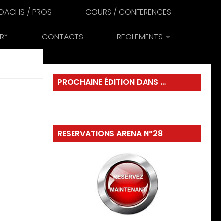
OACHS / PROS
COURS / CONFERENCES
R*
CONTACTS
REGLEMENTS
PROCHAINE ÉDITION DANS …
RESERVATIONS ARENA N°28